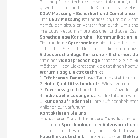
Bei Haag Elektrotechnik sind wir stolz darauf, als
gewerbliche und industrielle Kunden. Unser Ziel is
DGuV Messung – Sicherheit und Compliance
Eine
DGuV Messung
ist unerlässlich, um die Sic
gemäß den aktuellen Vorschriften durch, um siche
Ihre DGuV Messungen professionell und zuverlässi
Sprechanlage Karlsruhe – Kommunikation le
Eine moderne
Sprechanlage
bietet Komfort und 
dafür, dass Sie stets klar und deutlich kommuniz
Videosprechanlage Karlsruhe – Sicherheit du
Mit einer
Videosprechanlage
erhöhen Sie die Si
möchten. Haag Elektrotechnik bietet Ihnen hochwe
Warum Haag Elektrotechnik?
1.
Erfahrenes Team
: Unser Team besteht aus qu
2.
Hohe Qualitätsstandards
: Wir setzen auf h
3.
Zuverlässigkeit
: Pünktlichkeit und Zuverlässi
4.
Individuelle Lösungen
: Jede Installation wir
5.
Kundenzufriedenheit
: Ihre Zufriedenheit st
Anliegen zur Verfügung.
Kontaktieren Sie uns
Interessieren Sie sich für unsere Dienstleistungen
modernen
Sprechanlage
oder
Videosprechanl
und finden die beste Lösung für Ihre Bedürfnisse.
Haag Elektrotechnik
– Ihre zuverlässige
Elektr