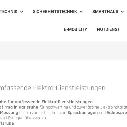
TECHNIK
SICHERHEITSTECHNIK
SMARTHAUS
E-MOBILITY
NOTDIENST
r umfassende Elektro-Dienstleistungen
lsruhe für umfassende Elektro-Dienstleistungen
ofirma in Karlsruhe
für hochwertige und zuverlässige Elektroinstalla
 Messung
bis hin zur Installation von
Sprechanlagen
und
Videospr
ten Lösungen überzeugen.
rlsruhe